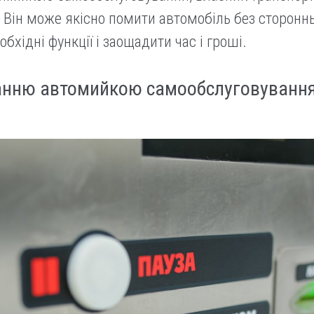
и. Він може якісно помити автомобіль без сторонн
бхідні функції і заощадити час і гроші.
ванню автомийкою самообслуговуванн