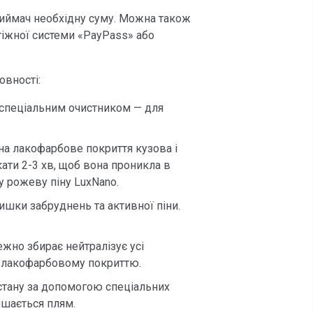
иймач необхідну суму. Можна також
іжної системи «PayPass» або
овності:
 спеціальним очистником — для
на лакофарбове покриття кузова і
ати 2-3 хв, щоб вона проникла в
 рожеву піну LuxNano.
ишки забруднень та активної піни.
жно збирає нейтралізує усі
у лакофарбовому покриттю.
стану за допомогою спеціальних
ишається плям.