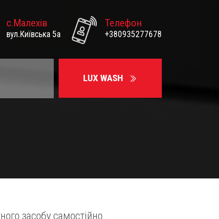
с.Малехів
Телефон
вул.Київська 5а
+380935277678
LUX WASH
ного засобу самостійно