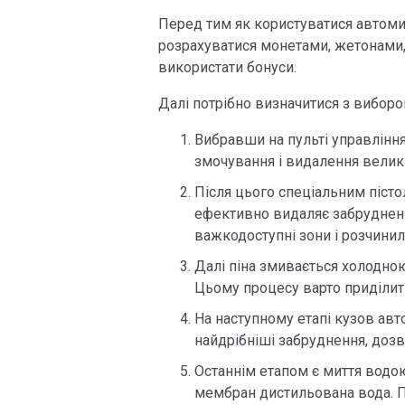
Перед тим як користуватися автом
розрахуватися монетами, жетонами,
використати бонуси.
Далі потрібно визначитися з виборо
Вибравши на пульті управлінн
змочування і видалення велики
Після цього спеціальним пісто
ефективно видаляє забруднення
важкодоступні зони і розчини
Далі піна змивається холодною
Цьому процесу варто приділит
На наступному етапі кузов ав
найдрібніші забруднення, доз
Останнім етапом є миття водо
мембран дистильована вода. П