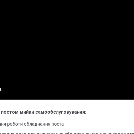
ня постом мийки самообслуговування:
ня роботи обладнання поста.