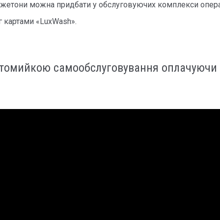
жетони можна придбати у обслуговуючих комплекси опера
г картами «LuxWash».
автомийкою самообслуговування оплачуючи 