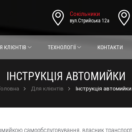
Сокільники
вул.Стрийська 12а
Я КЛІЄНТІВ
ТЕХНОЛОГІЇ
КОНТАКТИ
ІНСТРУКЦІЯ АВТОМИЙКИ
Головна
Для клієнтів
Інструкція автомийки
омийкою самообслуговування, власник транспорт