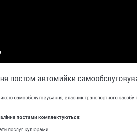
іння постом автомийки самообслуговув
йкою самообслуговування, власник транспортного засобу п
равління постами комплектуються:
ти послуг купюрами.