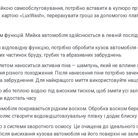
ийкою самообслуговування, потрібно вставити в купюро пр
 картою «LuxWash», перерахувати гроші за допомогою плат
м функцій. Мийка автомобіля здійснюється в певній послід
я відповідну функцію, потрібно обробити кузов автомобіля
х частинок бруду, грубих та абразивних забруднень.
летом наноситься активна піна — шампунь, який не вплине 
 різного походження. Після нанесення піни потрібно зачек
ла забруднення. Для найкращого миття використовуйте нашу
 або теплою водою під високим тиском, щоб змити усі зал
и вдосталь часу.
томобіля покривається рідким воском. Обробка воском бере
воляє створити водовідштовхувальну плівку і додає блиск
ю з системи зворотного осмосу. Це очищена до ідеального 
ісля висихання кузова автомобіля на його поверхні не зал