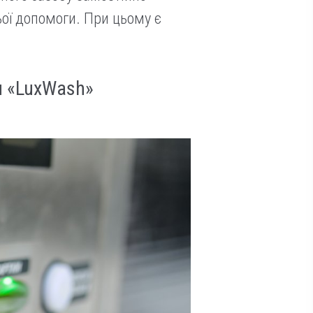
ьої допомоги. При цьому є
я «LuxWash»